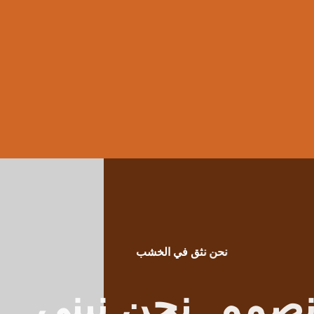
نحن نثق في الخشب
نصمم. نحن نبني.